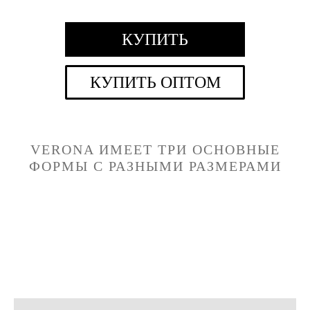
КУПИТЬ
КУПИТЬ ОПТОМ
VERONA
ИМЕЕТ ТРИ ОСНОВНЫЕ
ФОРМЫ С РАЗНЫМИ РАЗМЕРАМИ
Квадратная
Горизонтальная
Вертикальная
форма
форма
форма
70см Х 70см
80см Х 60см
100см Х 70см