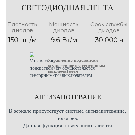
50см Х 70см
80см Х 80см
80см Х 70см
100см Х 80см
60см Х 70см
СВЕТОДИОДНАЯ ЛЕНТА
90см Х 70см
120см Х 70см
60см Х 80см
90см Х 80см
120см Х 80см
70см Х 80см
Плотность
Мощность
Срок службы
диодов
диодов
диодов
150 шт/м
9.6 Вт/м
30 000 ч
Управление подсветкой
осуществляется сенсорным
выключателем
AНТИЗАПОТЕВАНИЕ
В зеркале присутствует система антизапотевание,
подогрев.
Данная функция по желанию клиента