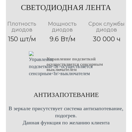
50см Х 70см
80см Х 80см
80см Х 70см
100см Х 80см
60см Х 70см
СВЕТОДИОДНАЯ ЛЕНТА
90см Х 70см
120см Х 70см
60см Х 80см
90см Х 80см
120см Х 80см
70см Х 80см
Плотность
Мощность
Срок службы
диодов
диодов
диодов
150 шт/м
9.6 Вт/м
30 000 ч
Управление подсветкой
осуществляется сенсорным
выключателем
AНТИЗАПОТЕВАНИЕ
В зеркале присутствует система антизапотевание,
подогрев.
Данная функция по желанию клиента