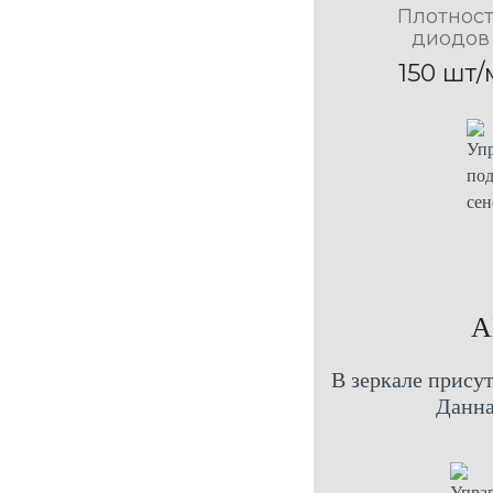
Плотност
диодов
150 шт/
A
В зеркале присут
Данна