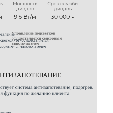
ь
Мощность
Срок службы
диодов
диодов
м
9.6 Вт/м
30 000 ч
Управление подсветкой
осуществляется сенсорным
выключателем
НТИЗАПОТЕВАНИЕ
ствует система антизапотевание, подогрев.
я функция по желанию клиента