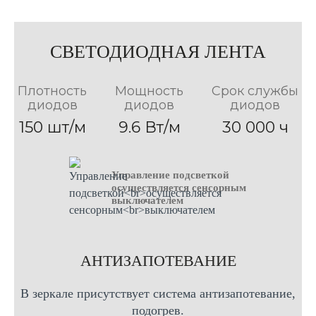
Вертикальная
форма
форма
форма
70см Х 70см
80см Х 60см
100см Х 70см
50см Х 70см
80см Х 80см
80см Х 70см
100см Х 80см
60см Х 70см
СВЕТОДИОДНАЯ ЛЕНТА
90см Х 70см
120см Х 70см
60см Х 80см
90см Х 80см
120см Х 80см
70см Х 80см
Плотность
Мощность
Срок службы
диодов
диодов
диодов
150 шт/м
9.6 Вт/м
30 000 ч
Управление подсветкой
осуществляется сенсорным
выключателем
AНТИЗАПОТЕВАНИЕ
В зеркале присутствует система антизапотевание,
подогрев.