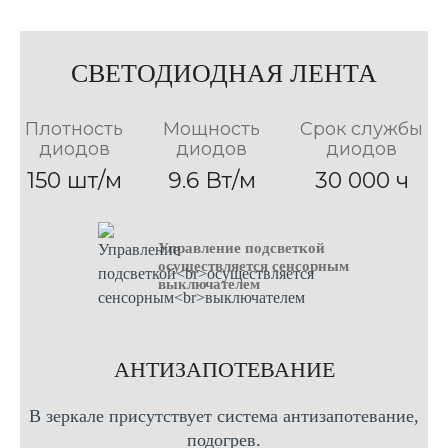
Вертикальная
форма
форма
форма
70см Х 70см
80см Х 60см
100см Х 70см
50см Х 70см
80см Х 80см
80см Х 70см
100см Х 80см
60см Х 70см
СВЕТОДИОДНАЯ ЛЕНТА
90см Х 70см
120см Х 70см
60см Х 80см
90см Х 80см
120см Х 80см
70см Х 80см
Плотность
Мощность
Срок службы
диодов
диодов
диодов
150 шт/м
9.6 Вт/м
30 000 ч
Управление подсветкой
осуществляется сенсорным
выключателем
AНТИЗАПОТЕВАНИЕ
В зеркале присутствует система антизапотевание,
подогрев.