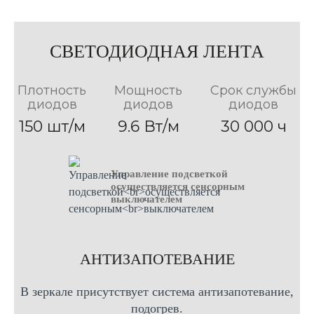
Вертикальная
форма
форма
форма
70см Х 70см
80см Х 60см
100см Х 70см
50см Х 70см
80см Х 80см
80см Х 70см
100см Х 80см
60см Х 70см
СВЕТОДИОДНАЯ ЛЕНТА
90см Х 70см
120см Х 70см
60см Х 80см
90см Х 80см
120см Х 80см
70см Х 80см
Плотность
Мощность
Срок службы
диодов
диодов
диодов
150 шт/м
9.6 Вт/м
30 000 ч
Управление подсветкой
осуществляется сенсорным
выключателем
AНТИЗАПОТЕВАНИЕ
В зеркале присутствует система антизапотевание,
подогрев.