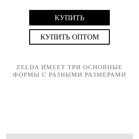
КУПИТЬ
КУПИТЬ ОПТОМ
ZELDA
ИМЕЕТ ТРИ ОСНОВНЫЕ
ФОРМЫ С РАЗНЫМИ РАЗМЕРАМИ
Квадратная
Горизонтальная
Вертикальная
форма
форма
форма
70см Х 70см
80см Х 60см
100см Х 70см