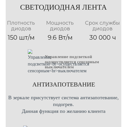
50см Х 70см
80см Х 80см
80см Х 70см
100см Х 80см
60см Х 70см
СВЕТОДИОДНАЯ ЛЕНТА
90см Х 70см
120см Х 70см
60см Х 80см
90см Х 80см
120см Х 80см
70см Х 80см
Плотность
Мощность
Срок службы
диодов
диодов
диодов
150 шт/м
9.6 Вт/м
30 000 ч
Управление подсветкой
осуществляется сенсорным
выключателем
AНТИЗАПОТЕВАНИЕ
В зеркале присутствует система антизапотевание,
подогрев.
Данная функция по желанию клиента