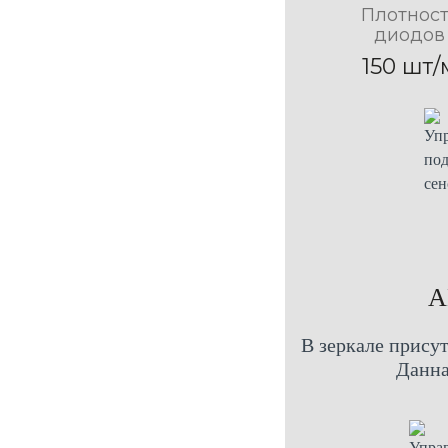
Плотност
диодов
150 шт/
A
В зеркале присут
Данна