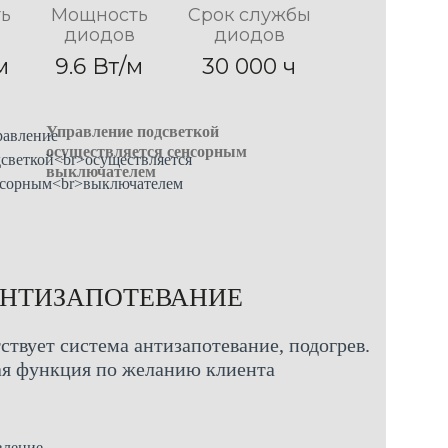
ь
Мощность
Срок службы
диодов
диодов
м
9.6 Вт/м
30 000 ч
Управление подсветкой
осуществляется сенсорным
выключателем
НТИЗАПОТЕВАНИЕ
ствует система антизапотевание, подогрев.
я функция по желанию клиента