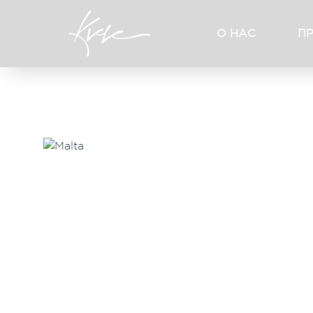
О НАС
П