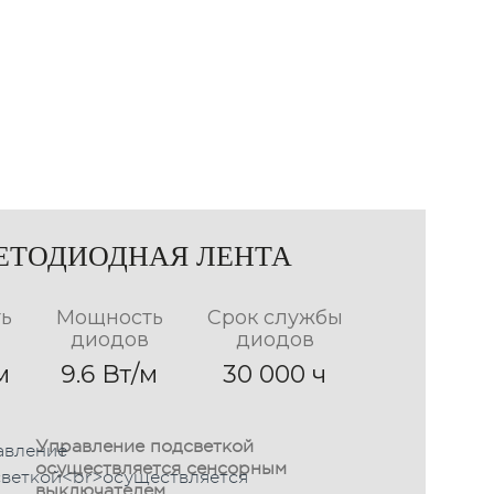
Вертикальная
ЕТОДИОДНАЯ ЛЕНТА
форма
ь
Мощность
Срок службы
50см Х 70см
диодов
диодов
60см Х 70см
м
9.6 Вт/м
30 000 ч
60см Х 80см
70см Х 80см
Управление подсветкой
осуществляется сенсорным
выключателем