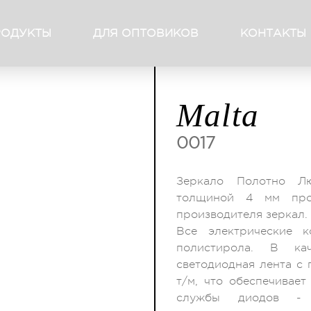
РОДУКТЫ
ДЛЯ ОПТОВИКОВ
КОНТАКТЫ
Malta
0017
Зеркало Полотно Лю
толщиной 4 мм прои
производителя зеркал.
Все электрические 
полистирола. В кач
светодиодная лента с 
т/м, что обеспечивает
службы диодов - 