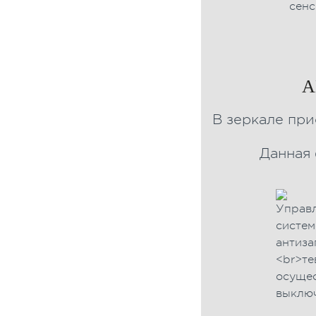
A
В зеркале при
Данная