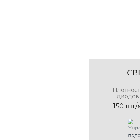
Горизонтальная
СВ
форма
Плотност
80см Х 60см
100см Х 70см
диодов
80см Х 70см
100см Х 80см
150 шт/
90см Х 70см
120см Х 70см
90см Х 80см
120см Х 80см